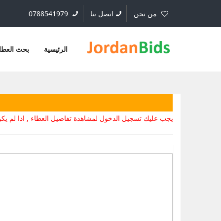
من نحن
اتصل بنا
0788541979
الرئيسية
بحث العطا
يجب عليك تسجيل الدخول لمشاهدة تفاصيل العطاء , اذا لم 