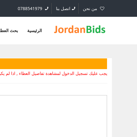
من نحن
اتصل بنا
0788541979
الرئيسية
بحث العطا
يجب عليك تسجيل الدخول لمشاهدة تفاصيل العطاء , اذا لم 