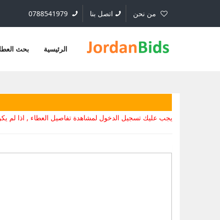
من نحن
اتصل بنا
0788541979
الرئيسية
بحث العطا
يجب عليك تسجيل الدخول لمشاهدة تفاصيل العطاء , اذا لم 