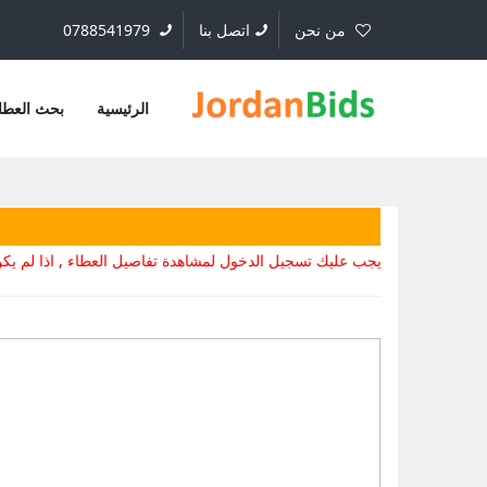
من نحن
اتصل بنا
0788541979
الرئيسية
بحث العطا
يجب عليك تسجيل الدخول لمشاهدة تفاصيل العطاء , اذا لم 